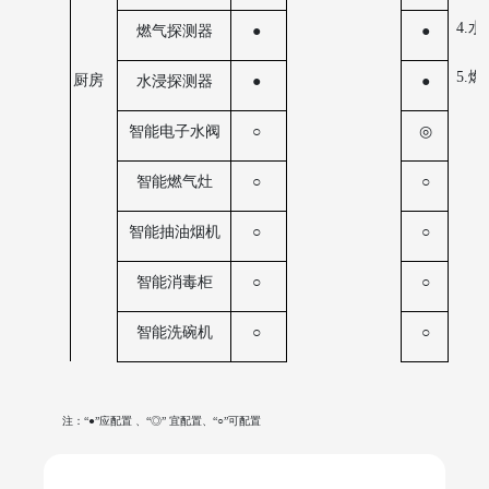
4.
燃气探测器
●
●
5.
厨房
水浸探测器
●
●
智能电子水阀
○
◎
智能燃气灶
○
○
智能抽油烟机
○
○
智能消毒柜
○
○
智能洗碗机
○
○
注：
“●”应配置 、“◎” 宜配置、“○”可配置