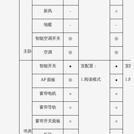
新风
-
○
地暖
-
-
智能空调开关
◎
◎
主卧
空调
◎
◎
宜配置：
宜配
智能开关
●
●
1.阅读模式
1.
AP 面板
◎
●
窗帘电机
○
○
窗帘导轨
○
○
窗帘开关面板
○
○
书房