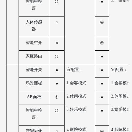
5.一键断电
智能中控
◎
●
屏
人体传感
◎
○
器
智能空开
◎
○
家庭路由
◎
●
宜配置：
宜配置：
智能开关
●
●
1.会客模式
1.会客模式
场景面板
●
●
2.休闲模式
2.休闲模式
AP 面板
◎
●
3.娱乐模式
3.娱乐模式
智能中控
◎
●
屏
影院模式
影院模式
4.
4.
智能摄像
◎
○