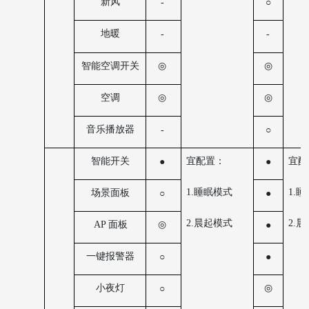
新风
-
○
地暖
-
-
◎
智能空调开关
◎
◎
空调
◎
音乐播放器
-
○
宜配置：
宜配
智能开关
●
●
1.睡眠模式
1.
场景面板
○
●
2.晨起模式
2.
AP 面板
◎
●
一键报警器
○
●
小夜灯
◎
○