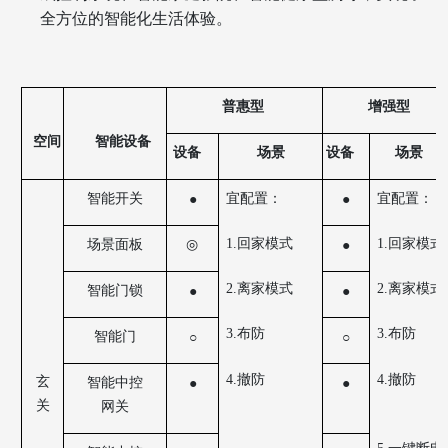
全方位的智能化生活体验。
普惠
型
增强型
空间
智能设备
设备
场景
设备
场景
宜配置：
宜配置：
智能开关
●
●
1.回家模式
1.回家模式
场景面板
◎
●
2.离家模式
2.离家模式
智能门锁
●
●
3.布防
3.布防
智能门
○
○
4.撤防
4.撤防
玄
智能中控
●
●
关
网关