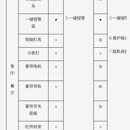
头
5.一键报警
5.一键报警
一键报警
●
●
器
6.看护模式
智能灯具
◎
○
7.隐私保护
小夜灯
○
○
客
窗帘电机
◎
○
厅
/
餐
窗帘导轨
◎
○
厅
窗帘开关
◎
○
面板
红外转发
○
○