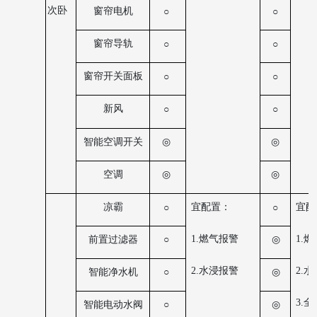
次卧
窗帘电机
○
○
窗帘导轨
○
○
窗帘开关面板
○
○
新风
○
○
◎
智能空调开关
◎
◎
空调
◎
宜配置：
宜配
凉霸
○
○
1.燃气报警
1.
前置过滤器
○
◎
2.水浸报警
2.
智能净水机
○
◎
3.
智能电动水阀
○
◎