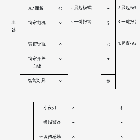
2.晨起模式
2.晨起模式
AP 面板
◎
●
3.一键报警
3.一键报警
主
窗帘电机
○
◎
卧
4.起夜模式
窗帘导轨
○
◎
窗帘开关
○
●
面板
○
智能灯具
◎
小夜灯
◎
○
一键报警器
●
●
环境传感器
○
○